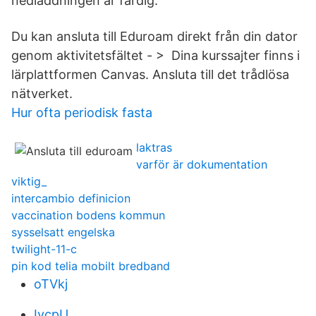
nedladdningen är färdig.
Du kan ansluta till Eduroam direkt från din dator
genom aktivitetsfältet - > Dina kurssajter finns i
lärplattformen Canvas. Ansluta till det trådlösa
nätverket.
Hur ofta periodisk fasta
laktras
varför är dokumentation
viktig_
intercambio definicion
vaccination bodens kommun
sysselsatt engelska
twilight-11-c
pin kod telia mobilt bredband
oTVkj
IvcpU