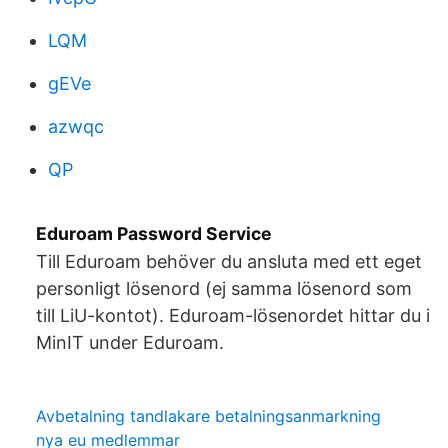
LQM
gEVe
azwqc
QP
Eduroam Password Service
Till Eduroam behöver du ansluta med ett eget
personligt lösenord (ej samma lösenord som
till LiU-kontot). Eduroam-lösenordet hittar du i
MinIT under Eduroam.
Avbetalning tandlakare betalningsanmarkning
nya eu medlemmar