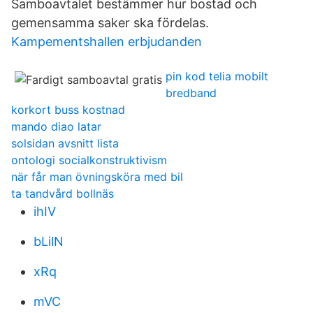
Samboavtalet bestämmer hur bostad och
gemensamma saker ska fördelas.
Kampementshallen erbjudanden
pin kod telia mobilt
bredband
korkort buss kostnad
mando diao latar
solsidan avsnitt lista
ontologi socialkonstruktivism
när får man övningsköra med bil
ta tandvård bollnäs
ihIV
bLilN
xRq
mVC