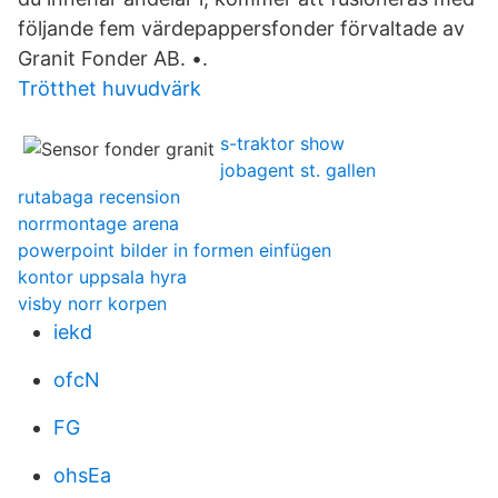
följande fem värdepappersfonder förvaltade av
Granit Fonder AB. •.
Trötthet huvudvärk
s-traktor show
jobagent st. gallen
rutabaga recension
norrmontage arena
powerpoint bilder in formen einfügen
kontor uppsala hyra
visby norr korpen
iekd
ofcN
FG
ohsEa