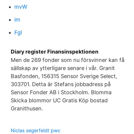
mvW
im
FgI
Diary register Finansinspektionen
Men de 269 fonder som nu försvinner kan få
sällskap av ytterligare senare i vår. Granit
Basfonden, 156315 Sensor Sverige Select,
303701. Detta är Stefans jobbadress på
Sensor Fonder AB i Stockholm. Blomma
Skicka blommor UC Gratis Köp bostad
Granithusen.
Niclas segerfeldt pwc