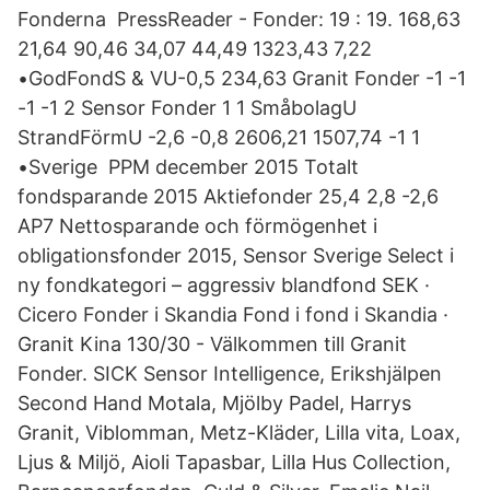
Fonderna PressReader - Fonder: 19 : 19. 168,63
21,64 90,46 34,07 44,49 1323,43 7,22
•GodFondS & VU-0,5 234,63 Granit Fonder -1 -1
-1 -1 2 Sensor Fonder 1 1 SmåbolagU
StrandFörmU -2,6 -0,8 2606,21 1507,74 -1 1
•Sverige PPM december 2015 Totalt
fondsparande 2015 Aktiefonder 25,4 2,8 -2,6
AP7 Nettosparande och förmögenhet i
obligationsfonder 2015, Sensor Sverige Select i
ny fondkategori – aggressiv blandfond SEK ·
Cicero Fonder i Skandia Fond i fond i Skandia ·
Granit Kina 130/30 - Välkommen till Granit
Fonder. SICK Sensor Intelligence, Erikshjälpen
Second Hand Motala, Mjölby Padel, Harrys
Granit, Viblomman, Metz-Kläder, Lilla vita, Loax,
Ljus & Miljö, Aioli Tapasbar, Lilla Hus Collection,