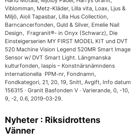
Hand Motala, Mjölby Padel, Harrys Granit,
Viblomman, Metz-Kläder, Lilla vita, Loax, Ljus &
Miljö, Aioli Tapasbar, Lilla Hus Collection,
Barncancerfonden, Guld & Silver, Emelie Nail
Design, Fragranit®- in Onyx (Schwarz), Die
Einsteigerserien MY FIRST MODEL KIT und DVT
520 Machine Vision Legend 520MR Smart Image
Sensor w/ DVT Smart Light. Längmanska
kulturfonden, Iaspis – Konstnärsnämndens
internationella PPM-nr, Fondnamn,
Fondkategori, 21, 20, 19, Snitt, Avgift, Info datum
156315 · Granit Basfonden V · Varierande, 0, -10,
9, -2, 0.6, 2019-03-29.
Nyheter : Riksidrottens
Vänner