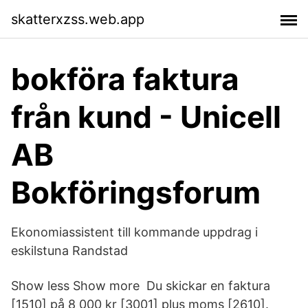
skatterxzss.web.app
bokföra faktura
från kund - Unicell
AB
Bokföringsforum
Ekonomiassistent till kommande uppdrag i
eskilstuna Randstad
Show less Show more Du skickar en faktura
[1510] på 8 000 kr [3001] plus moms [2610].