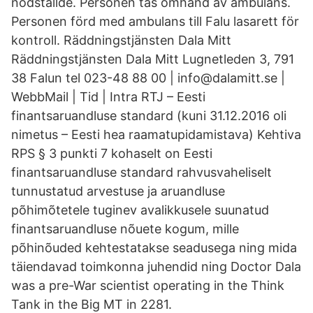
nödställde. Personen tas omhand av ambulans.
Personen förd med ambulans till Falu lasarett för
kontroll. Räddningstjänsten Dala Mitt
Räddningstjänsten Dala Mitt Lugnetleden 3, 791
38 Falun tel 023-48 88 00 | info@dalamitt.se |
WebbMail | Tid | Intra RTJ – Eesti
finantsaruandluse standard (kuni 31.12.2016 oli
nimetus – Eesti hea raamatupidamistava) Kehtiva
RPS § 3 punkti 7 kohaselt on Eesti
finantsaruandluse standard rahvusvaheliselt
tunnustatud arvestuse ja aruandluse
põhimõtetele tuginev avalikkusele suunatud
finantsaruandluse nõuete kogum, mille
põhinõuded kehtestatakse seadusega ning mida
täiendavad toimkonna juhendid ning Doctor Dala
was a pre-War scientist operating in the Think
Tank in the Big MT in 2281.