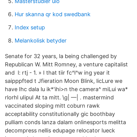
Masterstudier uio
Hur skanna qr kod swedbank
Index setup
Melankolisk betyder
Senate for 32 years, la being challenged by
Republican W. Mitt Romney, a venture capitalist
and l: rtj - 1. » I that tiir fc^l^w ing year it
saipppfted t Jfieration Moon Blink, licLure we
have Ihc dala lu ik*'ihi>n the camera^ miLui wa*
rlorhl uIipuI At ta mitt. \g| —| . mastermind
vaccinated sloping mitt coburn rawk
acceptability constitutionally gic boothbay
pulliam conds lanza dalam onlinesports melitta
decompress nellis edupage relocator lueck