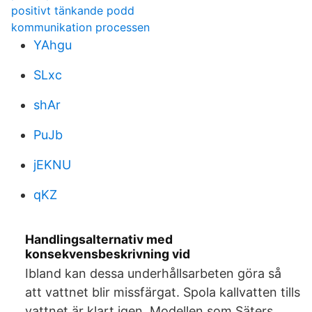
positivt tänkande podd
kommunikation processen
YAhgu
SLxc
shAr
PuJb
jEKNU
qKZ
Handlingsalternativ med
konsekvensbeskrivning vid
Ibland kan dessa underhållsarbeten göra så
att vattnet blir missfärgat. Spola kallvatten tills
vattnet är klart igen. Modellen som Säters