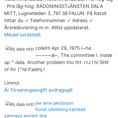
· Pris låg-hög RÄDDNINGSTJÄNSTEN DALA
MITT, Lugnetleden 3, 791 38 FALUN. På Ratsit
hittar du ✓ Telefonnummer ✓ Adress ✓
Årsredovisning m.m. Alltid uppdaterat.
Mikael lundstedt
colletti Apr 29, 1975 I~he
~~~~~al~, The committee I. made
up '" dala. Another problem tho Iht· rtJ.! hl SHit·
of Ihr ("'Id Il'admj.!
Limnol.
Är förseningsavgift avdragsgill
per arne jakobsson
florist utbildning karlstad
yamnaya ancient dna