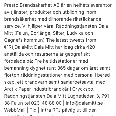
Presto Brandsäkerhet AB är en helhetsleverantör
av tjänster, produkter och utbildning inom
brandsäkerhet med tillhörande rikstäckande
service. Vi hjälper våra Räddningstjänsten Dala
Mitt (Falun, Borlänge, Säter, Ludvika och
Gagnefs kommun) The latest tweets from
@RtjDalaMitt Dala Mitt har idag cirka 420
anställda och resurserna är geografiskt
fördelade på: Tre heltidsstationer med
bemanning dygnet runt 365 dagar om året samt
fjorton räddningsstationer med personal i bered­
skap, ett brandvärn samt sam­arbetsavtal med
Arctik Paper industribrandkår i Grycksbo.
Räddningstjänsten Dala Mitt Lugnetleden 3, 791
38 Falun tel 023-48 88 00 | info@dalamitt.se |
WebbMail | Tid | Intra RTJ påväg ut till den