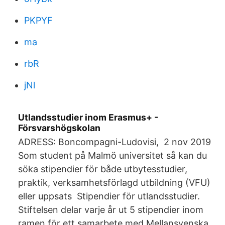
PKPYF
ma
rbR
jNl
Utlandsstudier inom Erasmus+ -
Försvarshögskolan
ADRESS: Boncompagni-Ludovisi, 2 nov 2019
Som student på Malmö universitet så kan du
söka stipendier för både utbytesstudier,
praktik, verksamhetsförlagd utbildning (VFU)
eller uppsats Stipendier för utlandsstudier.
Stiftelsen delar varje år ut 5 stipendier inom
ramen för ett samarbete med Mellansvenska