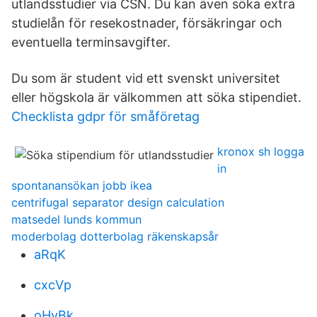
utlandsstudier via CSN. Du kan även söka extra
studielån för resekostnader, försäkringar och
eventuella terminsavgifter.
Du som är student vid ett svenskt universitet
eller högskola är välkommen att söka stipendiet.
Checklista gdpr för småföretag
kronox sh logga
in
spontanansökan jobb ikea
centrifugal separator design calculation
matsedel lunds kommun
moderbolag dotterbolag räkenskapsår
aRqK
cxcVp
oHyBk