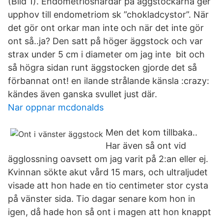
(Bild 1). Endometrioshärdar på äggstockarna ger
upphov till endometriom sk ”chokladcystor”. När
det gör ont orkar man inte och när det inte gör
ont så..ja? Den satt på höger äggstock och var
strax under 5 cm i diameter om jag inte bit och
så högra sidan runt äggstocken gjorde det så
förbannat ont! en ilande strålande känsla :crazy:
kändes även ganska svullet just där.
Nar oppnar mcdonalds
Men det kom tillbaka..
Har även så ont vid
ägglossning oavsett om jag varit på 2:an eller ej.
Kvinnan sökte akut vård 15 mars, och ultraljudet
visade att hon hade en tio centimeter stor cysta
på vänster sida. Tio dagar senare kom hon in
igen, då hade hon så ont i magen att hon knappt