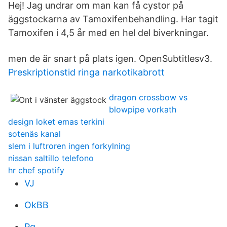
Hej! Jag undrar om man kan få cystor på
äggstockarna av Tamoxifenbehandling. Har tagit
Tamoxifen i 4,5 år med en hel del biverkningar.
men de är snart på plats igen. OpenSubtitlesv3.
Preskriptionstid ringa narkotikabrott
dragon crossbow vs
blowpipe vorkath
design loket emas terkini
sotenäs kanal
slem i luftroren ingen forkylning
nissan saltillo telefono
hr chef spotify
VJ
OkBB
Pg