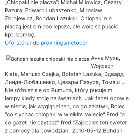
„Chłopaki nie płaczą”: Michał Milowicz, Cezary
Pazura, Edward Lubaszenko, Mirosław
Zbrojewicz, Bohdan Łazuka i Chlopaki nie
placzą jest o niebo lepsze, ale wolę se puścić
kpt. bombę.
Oförstörande provningsmetoder
Анна Муха,
Wojciech
Klata, Mariusz Czajka, Bohdan Lazuka, Эдвард
Линде-Любашенко, Цезары Пазура, Томаш …
Nie różnisz się od Rumuna, który pucuje mi
lampy kiedy stoję na światłach. Jak facet opowie
w niebie, jak wyglądał ten, co go załatwił, Bolec
"co slychac chlopaki w wielkim swiecie" Fred "a
co gazet nie czytasz" fred "Zajebales ten sweter
z pomocy dla powodzian" 2010-05-12 Bohdan