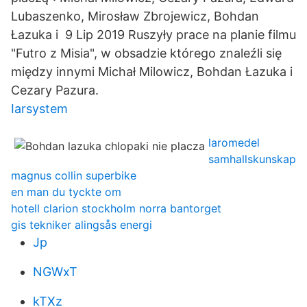
Lubaszenko, Mirosław Zbrojewicz, Bohdan
Łazuka i 9 Lip 2019 Ruszyły prace na planie filmu
"Futro z Misia", w obsadzie którego znaleźli się
między innymi Michał Milowicz, Bohdan Łazuka i
Cezary Pazura.
Iarsystem
laromedel
samhallskunskap
magnus collin superbike
en man du tyckte om
hotell clarion stockholm norra bantorget
gis tekniker alingsås energi
Jp
NGWxT
kTXz