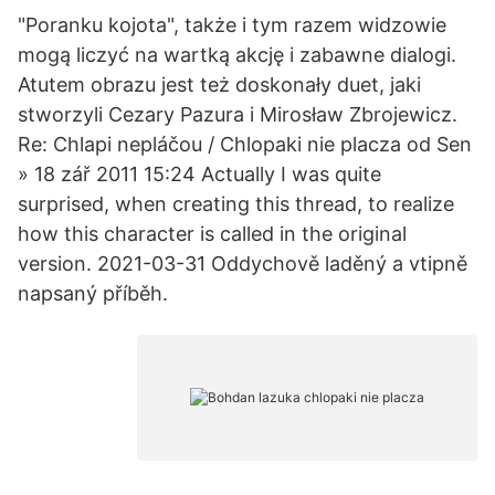
"Poranku kojota", także i tym razem widzowie
mogą liczyć na wartką akcję i zabawne dialogi.
Atutem obrazu jest też doskonały duet, jaki
stworzyli Cezary Pazura i Mirosław Zbrojewicz.
Re: Chlapi nepláčou / Chlopaki nie placza od Sen
» 18 zář 2011 15:24 Actually I was quite
surprised, when creating this thread, to realize
how this character is called in the original
version. 2021-03-31 Oddychově laděný a vtipně
napsaný příběh.