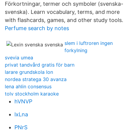
Förkortningar, termer och symboler (svenska-
svenska). Learn vocabulary, terms, and more
with flashcards, games, and other study tools.
Perfume search by notes
slem i luftroren ingen
forkylning
svevia umea
privat tandvård gratis för barn
larare grundskola lon
nordea stratega 30 avanza
lena ahlin consensus
tolv stockholm karaoke
hVNVP
lxLna
PNrS